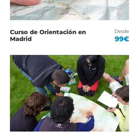
Lugar: Parque Nacional de Sierra de
Guadarrama, Madrid.
Desde
Curso de Orientación en
99€
Madrid
PRECIOS Y RESERVAS
Forma de Pago
PRECIO: 16€ por alumno. (21% IVA incluido).
Gratuidad para profesores / monitores.
SE PUEDE REALIZAR EL PAGO COMPLETO O
PAGO DE ANTICIPO DE RESERVA, MEDIANTE
TRANSFERENCIA BANCARIA.
En caso de anticipo, la cantidad final restante
será abonada 3 días antes de fecha de
actividad, descontando los 50€ del anticipo