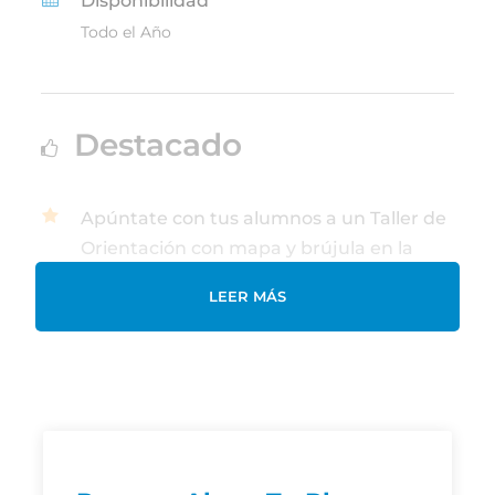
Disponibilidad
Todo el Año
Destacado
Apúntate con tus alumnos a un Taller de
Orientación con mapa y brújula en la
sierra.
LEER MÁS
Yincana de orientación con guías
titulados para explorar el parque
Nacional de Sierra de Guadarrama de
Madrid..
Los alumnos aprenden a orientarse con
mapa y brújula mientras practican un