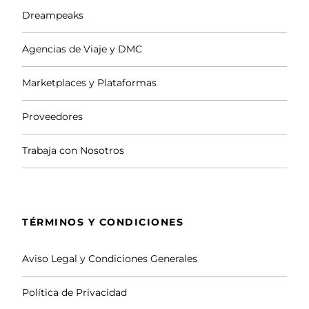
No Incluye
Dreampeaks
Agencias de Viaje y DMC
Transporte, Comida y Bebida.
Marketplaces y Plataformas
Proveedores
Observaciones y
Trabaja con Nosotros
Requerimientos
TÉRMINOS Y CONDICIONES
Atención
Aviso Legal y Condiciones Generales
HORARIO Y PROGRAMA DE ACTIVIDAD CON
Política de Privacidad
PARADAS Y ALMUERZO: DE 10:30 H A 14:30 H.