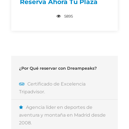
Reserva Ahora Tu Plaza
deporte en la naturaleza.
5895
Descripción
Descripción
Detalles
¿Por Qué reservar con Dreampeaks?
DREAMPEAKS ORGANIZA TALLERES DE
Certificado de Excelencia
ORIENTACIÓN PARA COLEGIOS EN LA
Tripadvisor.
SIERRA DE GUADARRAMA, MADRID,
ESPECIALMENTE PENSADAS PARA
Agencia líder en deportes de
ALUMNOS DE PRIMARIA, SECUNDARIA, ESO
aventura y montaña en Madrid desde
O BACHILLERATO.
2008.