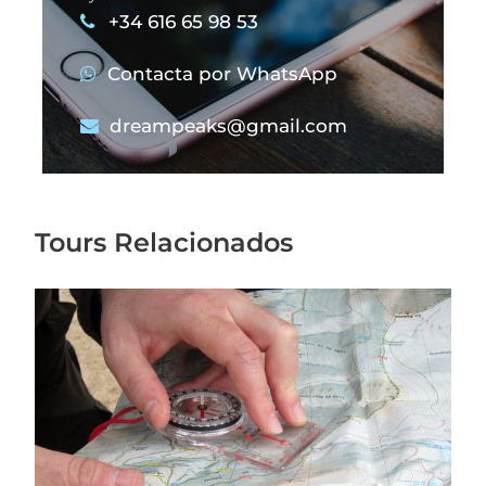
con la mental en un entorno natural.
+34 616 65 98 53
Aprende a orientarte con mapa y brújula con
Contacta por WhatsApp
Dreampeaks.
dreampeaks@gmail.com
La seguridad rigurosa, el aprendizaje de
forma entretenida y progresiva, la superación
de nuevos retos, el ejercicio físico en espacios
naturales y la participación son los
Tours Relacionados
fundamentos de todas nuestras propuestas.
Todas nuestras actividades son dirigidas por
Técnicos Deportivos o Guías Titulados a nivel
nacional e internacional. El material técnico
que utilizamos es de primeras marcas y ha
obtenido Homologación oficial CE o UIAA
Safetylabel.