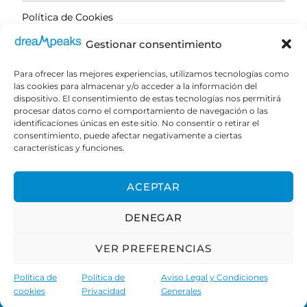
Este horario es flexible y nos adaptamos a
Política de Cookies
vuestro horario escolar y de traslado en
autobús.
Gestionar consentimiento
-10:00-10:30 h Recepción el grupo escolar en
Para ofrecer las mejores experiencias, utilizamos tecnologías como
las cookies para almacenar y/o acceder a la información del
PAGO SEGURO
punto de encuentro. Organización por
dispositivo. El consentimiento de estas tecnologías nos permitirá
grupos y monitores. Merienda de media
procesar datos como el comportamiento de navegación o las
identificaciones únicas en este sitio. No consentir o retirar el
Su pago es encriptado y transferido de forma
mañana. Cursiilo rápido de introducción a la
consentimiento, puede afectar negativamente a ciertas
segura con protocolo SSL.
orientación.
características y funciones.
-11:00 h Continuación de ruta de senderismo y
ACEPTAR
recorrido de orientación con mapa y brújula.
DENEGAR
-13:00 h a 13:40h Descanso para
VER PREFERENCIAS
Comida/Almuerzo
DREAMPEAKS © COPYRIGHT 2008 TODOS LOS
Política de
Política de
Aviso Legal y Condiciones
DERECHOS RESERVADOS.
13:40 h. Continuación de ruta. Regreso a
cookies
Privacidad
Generales
punto de partida y parking.