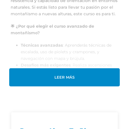
resistencia y capacidad de orientación en entornos
naturales. Si estás listo para llevar tu pasión por el
montañismo a nuevas alturas, este curso es para ti.
🌟 ¿Por qué elegir el curso avanzado de
montañismo?
Técnicas avanzadas
: Aprenderás técnicas de
escalada, uso de piolets y crampones, y
navegación con mapa y brújula.
Desafíos más exigentes
: Realiza ascensiones
más complejas en la
Sierra de Guadarrama
y
LEER MÁS
otros destinos de montaña en Madrid.
Seguridad en terrenos difíciles
: Conocerás
cómo moverte con seguridad en terrenos
técnicos, como zonas nevadas o rocosas.
Instructores expertos
: Aprende de guías y
profesionales con años de experiencia en
montañismo.
Aventura en grupo
: Comparte la experiencia