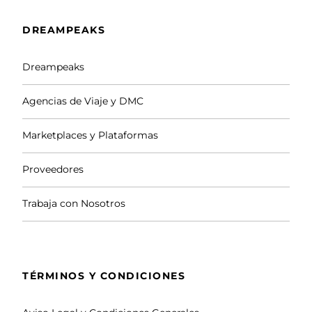
LOS CURSOS SE ORGANIZAN BAJO
DEMANDA PARA QUE TE INSCRIBAS TÚ
DREAMPEAKS
SOLO, CON TU PAREJA O CON TUS AMIGOS.
ADEMÁS TÚ ELIGES LA FECHA.
Dreampeaks
PRECIO CURSO PARA 1 PERSONA: 380 €.
Agencias de Viaje y DMC
PRECIO CURSO DE 2 PERSONAS A 6
Marketplaces y Plataformas
PERSONAS: 199 € por persona.
Proveedores
PAGO MEDIANTE BIZUM, INGRESO O
TRANSFERENCIA BANCARIA.
Trabaja con Nosotros
-La reserva de este curso implica la lectura y
aceptación de las
Condiciones Generales.
TÉRMINOS Y CONDICIONES