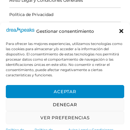
Aviso Legal y Condiciones Generales
Incluye
Política de Privacidad
Instructor de Montañismo Titulado. Técnico
Política de Cookies
Gestionar consentimiento
Deportivo.
2 jornadas de formación intensiva y práctica
Para ofrecer las mejores experiencias, utilizamos tecnologías como
en Maniobras de Cuerda y Rápel en montaña.
las cookies para almacenar y/o acceder a la información del
dispositivo. El consentimiento de estas tecnologías nos permitirá
Equipo individual de Escalada y Rápel: casco y
PAGO SEGURO
procesar datos como el comportamiento de navegación o las
arnés.
identificaciones únicas en este sitio. No consentir o retirar el
consentimiento, puede afectar negativamente a ciertas
Material técnico de Rápel: cuerdas,
Su pago es encriptado y transferido de forma
características y funciones.
mosquetones y descensores de rápel.
segura con protocolo SSL.
Seguros de Responsabilidad Civil y Accidentes.
ACEPTAR
Manual en pdf.
DENEGAR
Diploma y Certificado del Curso bajo solicitud.
VER PREFERENCIAS
Política de
Política de
Aviso Legal y Condiciones