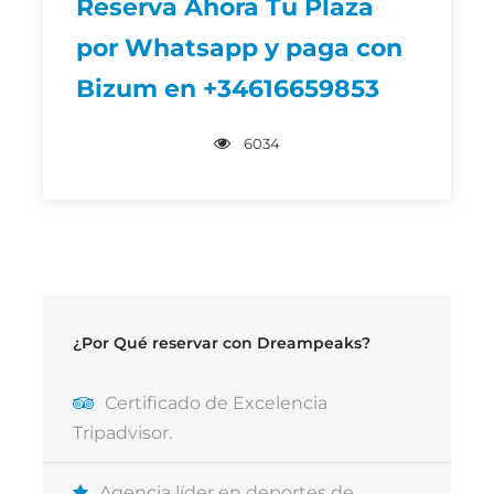
Reserva Ahora Tu Plaza
con otros aventureros que, como tú, buscan
llevar sus habilidades al siguiente nivel.
por Whatsapp y paga con
Bizum en +34616659853
Tipo de Actividad
6034
Curso
Duración
2 Días
Nivel de Dificultad
Intermedio-Avanzado
Edad Mínima
¿Por Qué reservar con Dreampeaks?
16 años
Certificado de Excelencia
Grupo
Tripadvisor.
Min 1 - Max 6 personas
Disponibilidad
Agencia líder en deportes de