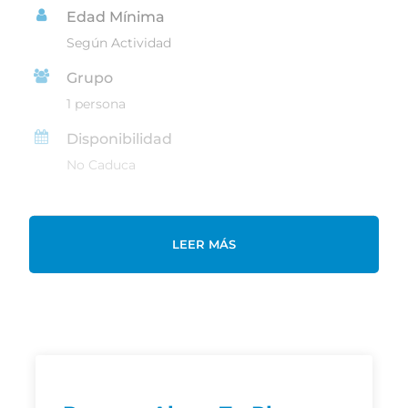
Edad Mínima
Según Actividad
Grupo
1 persona
Disponibilidad
No Caduca
LEER MÁS
Destacado
Regala un Curso de Deportes de
Montaña y Escalada. El regalo perfecto
para los amantes de la naturaleza y la
aventura.