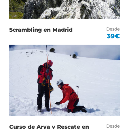
99€.
Si no encuentras aquí el curso que quieres
regalar, no te preocupes. Contacta con
Desde
Scrambling en Madrid
nosotros y te preparamos cualquier curso
39€
para regalo.
¡REGALA UN SUEÑO! ¡REGALA AVENTURA!
Incluye
Instructor titulado de curso elegido.
Curso de 2 días intensivos de formación
práctica en deportes de montaña y escalada.
Desde
Curso de Arva y Rescate en