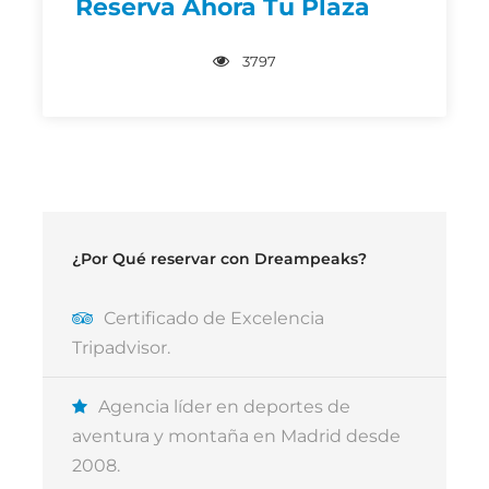
Reserva Ahora Tu Plaza
Regala a tu pareja, a tus amigos o a tus
familiares un curso de 2 días de
3797
formación práctica.
Los beneficiarios pueden canjearlo
cuando quieran y en las fechas que
elijan, porque no caduca.
Puedes regalarlo en Navidades, Año
¿Por Qué reservar con Dreampeaks?
Nuevo y Reyes o para Cumpleaños, Día
de San Valentín o en ocasión especial
durante todo el año.
Certificado de Excelencia
Tripadvisor.
Agencia líder en deportes de
Descripción
aventura y montaña en Madrid desde
2008.